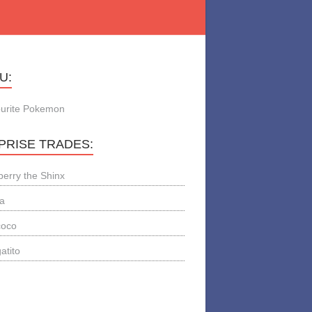
U:
urite Pokemon
PRISE TRADES:
berry the Shinx
a
coco
atito